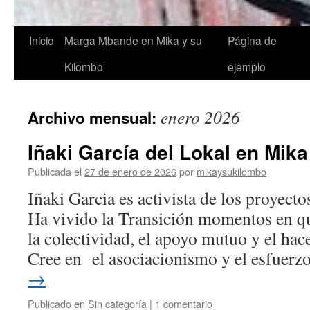
Saltar
Inicio
Marga Mbande en Mika y su
Página de
al
Kilombo
ejemplo
contenido
enero 2026
Archivo mensual:
Iñaki García del Lokal en Mik
Publicada el
27 de enero de 2026
por
mikaysukilombo
Iñaki Garcia es activista de los proyecto
Ha vivido la Transición momentos en q
la colectividad, el apoyo mutuo y el hace
Cree en el asociacionismo y el esfuer
→
Publicado en
Sin categoría
|
1 comentario